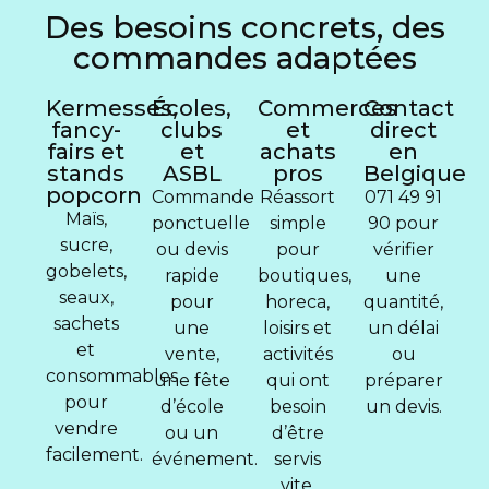
Des besoins concrets, des
commandes adaptées
Kermesses,
Écoles,
Commerces
Contact
fancy-
clubs
et
direct
fairs et
et
achats
en
stands
ASBL
pros
Belgique
popcorn
Commande
Réassort
071 49 91
Maïs,
ponctuelle
simple
90 pour
sucre,
ou devis
pour
vérifier
gobelets,
rapide
boutiques,
une
seaux,
pour
horeca,
quantité,
sachets
une
loisirs et
un délai
et
vente,
activités
ou
consommables
une fête
qui ont
préparer
pour
d’école
besoin
un devis.
vendre
ou un
d’être
facilement.
événement.
servis
vite.