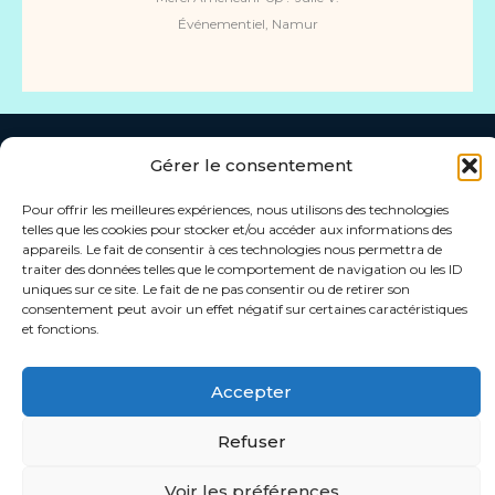
Événementiel, Namur
Gérer le consentement
Pour offrir les meilleures expériences, nous utilisons des technologies
Accueil
Conditions générales de vente
telles que les cookies pour stocker et/ou accéder aux informations des
Politique de confidentialité
American Pop
appareils. Le fait de consentir à ces technologies nous permettra de
traiter des données telles que le comportement de navigation ou les ID
Nous contacter
Info@americanpop.be
uniques sur ce site. Le fait de ne pas consentir ou de retirer son
0492392238
consentement peut avoir un effet négatif sur certaines caractéristiques
et fonctions.
Accepter
Refuser
Voir les préférences