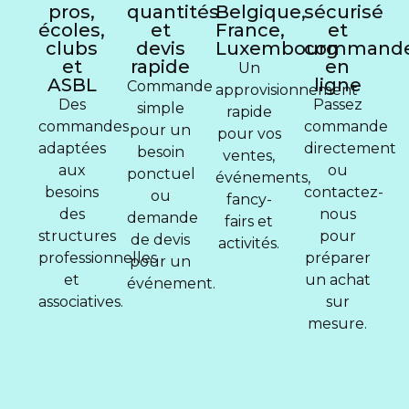
pros,
quantités
Belgique,
sécurisé
écoles,
et
France,
et
clubs
devis
Luxembourg
command
et
rapide
en
Un
ASBL
ligne
Commande
approvisionnement
Des
Passez
simple
rapide
commandes
commande
pour un
pour vos
adaptées
directement
besoin
ventes,
aux
ou
ponctuel
événements,
besoins
contactez-
ou
fancy-
des
nous
demande
fairs et
structures
pour
de devis
activités.
professionnelles
préparer
pour un
et
un achat
événement.
associatives.
sur
mesure.