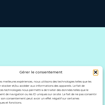
Gérer le consentement
les meilleures expériences, nous utilisons des technologies telles que les
 stocker et/ou accéder aux informations des appareils. Le fait de
ces technologies nous permettra de traiter des données telles que le
 de navigation ou les ID uniques sur ce site. Le fait de ne pas consentir
r son consentement peut avoir un effet négatif sur certaines
ques et fonctions.