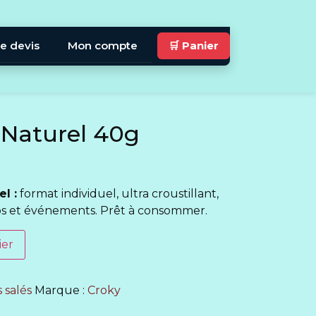
e devis
Mon compte
🛒 Panier
 Naturel 40g
l :
format individuel, ultra croustillant,
ubs et événements. Prêt à consommer.
ier
 salés
Marque :
Croky