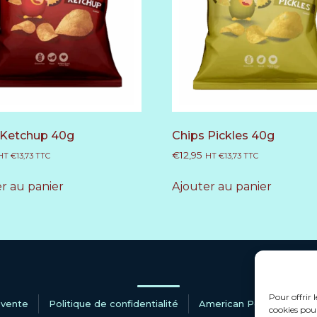
 Ketchup 40g
Chips Pickles 40g
€
12,95
HT
€
13,73
TTC
HT
€
13,73
TTC
r au panier
Ajouter au panier
Pour offrir 
 vente
Politique de confidentialité
American Pop
Nous 
cookies pour