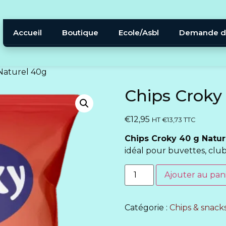
Accueil
Boutique
Ecole/Asbl
Demande d
 Naturel 40g
Chips Croky
€
12,95
HT
€
13,73
TTC
Chips Croky 40 g Nature
idéal pour buvettes, cl
Ajouter au pan
Catégorie :
Chips & snacks