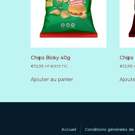
Chips Bicky 40g
Chips
€
12,95
€
12,95
HT
€
13,73
TTC
Ajouter au panier
Ajoute
Accueil
Conditions générales de