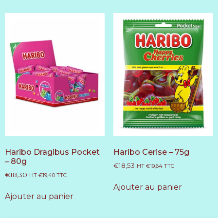
Haribo Dragibus Pocket
Haribo Cerise – 75g
– 80g
€
18,53
HT
€
19,64
TTC
€
18,30
HT
€
19,40
TTC
Ajouter au panier
Ajouter au panier