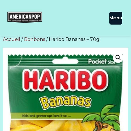
Accueil
/
Bonbons
/ Haribo Bananas – 70g