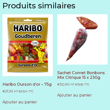
Produits similaires
Sachet Cornet Bonbons
Mix Citrique 15 x 230g
Haribo Ourson d’or – 75g
€
32,00
HT
€
33,92
TTC
€
21,92
HT
€
23,24
TTC
Ajouter au panier
Ajouter au panier