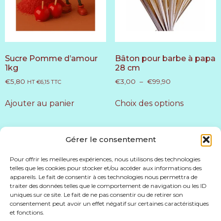
Sucre Pomme d’amour
Bâton pour barbe à papa
1kg
28 cm
€
5,80
€
3,00
–
€
99,90
HT
€
6,15
TTC
Ajouter au panier
Choix des options
Gérer le consentement
Pour offrir les meilleures expériences, nous utilisons des technologies
telles que les cookies pour stocker et/ou accéder aux informations des
appareils. Le fait de consentir à ces technologies nous permettra de
Accueil
Conditions générales de vente
traiter des données telles que le comportement de navigation ou les ID
uniques sur ce site. Le fait de ne pas consentir ou de retirer son
Politique de confidentialité
American Pop
consentement peut avoir un effet négatif sur certaines caractéristiques
Nous contacter
Info@americanpop.be
et fonctions.