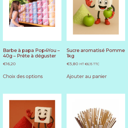
Barbe à papa Pop4You –
Sucre aromatisé Pomme
40g – Prête à déguster
1kg
€
16,20
€
5,80
HT
€
6,15
TTC
Choix des options
Ajouter au panier