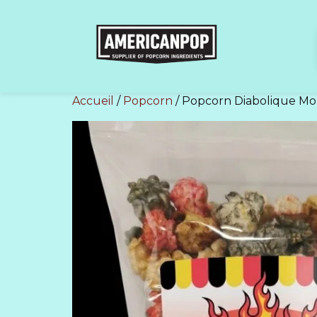
Accueil
/
Popcorn
/ Popcorn Diabolique Mo