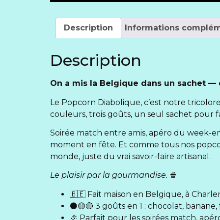
Description
Informations complém
Description
On a mis la Belgique dans un sachet — 
Le Popcorn Diabolique, c’est notre tricolo
couleurs, trois goûts, un seul sachet pour fa
Soirée match entre amis, apéro du week-end
moment en fête. Et comme tous nos popcorn
monde, juste du vrai savoir-faire artisanal.
Le plaisir par la gourmandise.
🍿
🇧🇪 Fait maison en Belgique, à Charler
⚫🟡🔴 3 goûts en 1 : chocolat, banane, 
🎉 Parfait pour les soirées match, apér