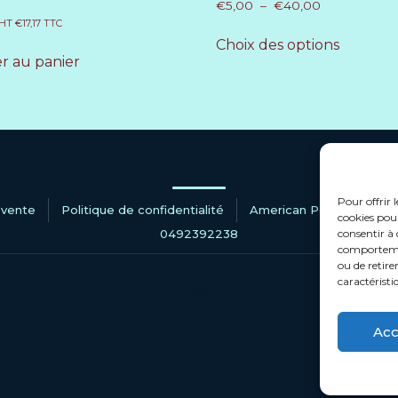
€
5,00
–
€
40,00
HT
€
17,17
TTC
Choix des options
r au panier
Pour offrir 
 vente
Politique de confidentialité
American Pop
Nous 
cookies pour
0492392238
consentir à 
comportement
ou de retire
caractéristi
Acc