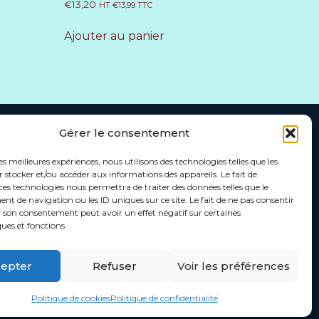
€
13,20
HT
€
13,99
TTC
Ajouter au panier
Gérer le consentement
les meilleures expériences, nous utilisons des technologies telles que les
contacter
Info@americanpop.be
 stocker et/ou accéder aux informations des appareils. Le fait de
ces technologies nous permettra de traiter des données telles que le
 de navigation ou les ID uniques sur ce site. Le fait de ne pas consentir
r son consentement peut avoir un effet négatif sur certaines
ques et fonctions.
epter
Refuser
Voir les préférences
Politique de cookies
Politique de confidentialité