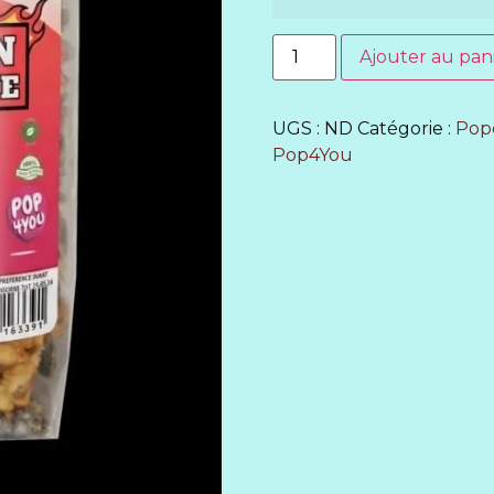
Ajouter au pan
UGS :
ND
Catégorie :
Pop
Pop4You