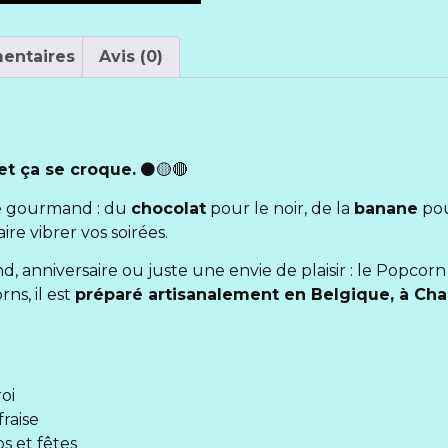
entaires
Avis (0)
et ça se croque.
⚫🟡🔴
re gourmand : du
chocolat
pour le noir, de la
banane
pou
ire vibrer vos soirées.
, anniversaire ou juste une envie de plaisir : le Popcor
s, il est
préparé artisanalement en Belgique, à Cha
oi
fraise
os et fêtes